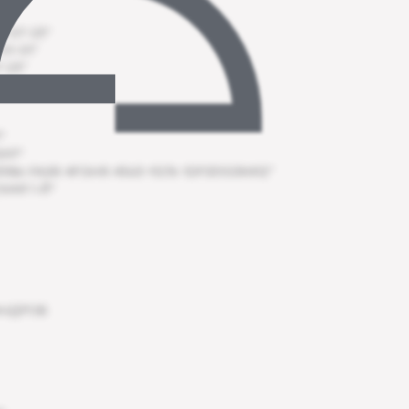
–07–23"
01–01"
–23"
"
097"
86-FASR-4FGHR-4563–9276–1DFS51G3K412"
АЯ 1-Й"
АНДРОВ