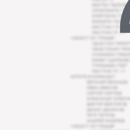
NEXTID="1823018"
UPDATEDATE="2021
STARTDATE="1900–
ENDDATE="2021–07
ISACTUAL="0"
ISACTIVE="0" />
<OBJECT ID="1736668"
OBJECTID="1411097
OBJECTGUID="1411
CHANGEID="39AD39
NAME="ЩИПКОВСК
TYPENAME="ПЕР"
ISACTIVE="0" />
ХОТИТЕ В КОМАНДУ?
ЕВГЕНИЙ ЕВГЕНЬЕВ
ИВАН ИВАНОВ
СЕРГЕЙ СЕРГЕЕВ
АЛЕКСАНДР АЛЕКС
ВИКТОР ВИКТОРОВ
ДЕНИС ДЕНИСОВ
ПЕТР ПЕТРОВ
АНДРЕЙ АНДРЕЕВ
<OBJECT ID="1736668"