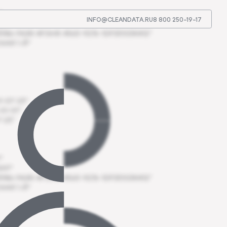
"
INFO@CLEANDATA.RU
8 800 250-19-17
097"
86-FASR-4FGHR-4563–9276–1DFS51G3K412"
АЯ 1-Й"
–07–23"
01–01"
–23"
"
097"
86-FASR-4FGHR-4563–9276–1DFS51G3K412"
АЯ 1-Й"