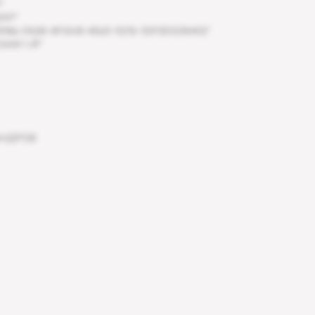
"
097"
86-FASR-4FGHR-4563–9276–1DFS51G3K412"
АЯ 1-Й"
АНДРОВ