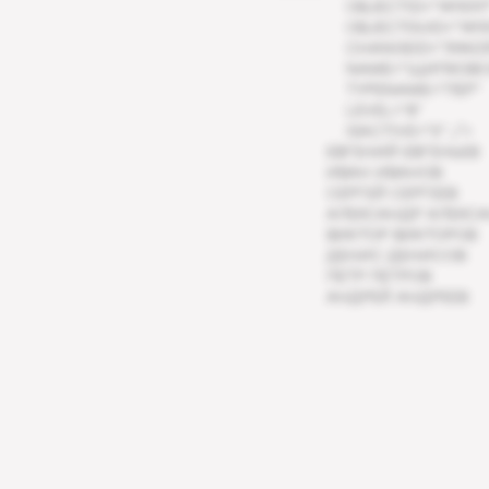
OBJECTID="1411097
OBJECTGUID="1411
CHANGEID="39AD39
NAME="ЩИПКОВСК
TYPENAME="ПЕР"
LEVEL="8"
ISACTIVE="0" />
ЕВГЕНИЙ ЕВГЕНЬЕВ
ИВАН ИВАНОВ
СЕРГЕЙ СЕРГЕЕВ
АЛЕКСАНДР АЛЕКС
ВИКТОР ВИКТОРОВ
ДЕНИС ДЕНИСОВ
ПЕТР ПЕТРОВ
АНДРЕЙ АНДРЕЕВ