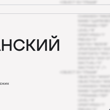
<OBJECT ID="1736668"
OBJECTID="1411097
OBJECTGUID="1411
CHANGEID="39AD39
NAME="ЩИПКОВСК
TYPENAME="ПЕР"
LEVEL="8"
АНСКИЙ
OPERTYPEID="1"
PREVID="0"
NEXTID="1823018"
UPDATEDATE="2021
STARTDATE="1900–
ENDDATE="2021–07
ISACTUAL="0"
ISACTIVE="0" />
<OBJECT ID="1736668"
OBJECTID="1411097
OBJECTGUID="1411
ских
CHANGEID="39AD39
NAME="ЩИПКОВСК
TYPENAME="ПЕР"
LEVEL="8"
OPERTYPEID="1"
PREVID="0"